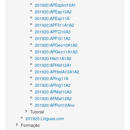
201920.APEspIni10A1
201920.APEsp10A2
201920.APEsp11A
201920.APFil11A1A2
201920.APFQ10A3
201920.APFQ11A3
201920.APGeo10A1A2
201920.APGeo11A1A2
201920.Hist11A1A2
201920.APHist12A1
201920.APHistA10A1A2
201920.APIng11A
201920.APIng11A2
201920.APMat10A3
201920.APMat12A2
201920.APPort10Ano
Tutorial
201920.Linguas.com
Formação