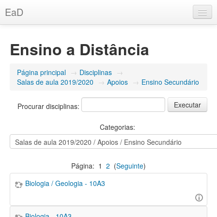
EaD
Português - Portugal (pt)
Ensino a Distância
Utilizador não identificado. (
Entrar
)
Página principal
→
Disciplinas
→
Salas de aula 2019/2020
→
Apoios
→
Ensino Secundário
Procurar disciplinas:
Categorias:
Página:
1
2
(
Seguinte
)
Biologia / Geologia - 10A3
Biologia - 10A3